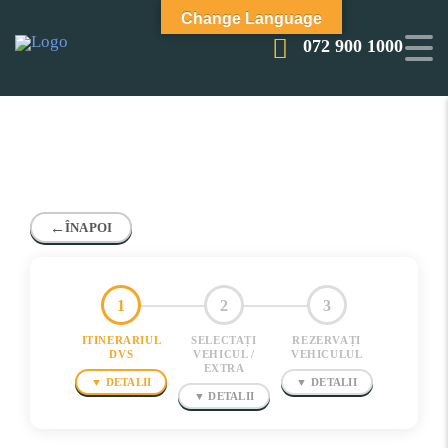
Change Language
072 900 1000
REZERVARE
←
ÎNAPOI
1
2
3
ITINERARIUL
SELECTAȚI
REZERVAȚI
DVS
VEHICUL /
VEHICULUL
EXTRA
▼ DETALII
▼ DETALII
▼ DETALII