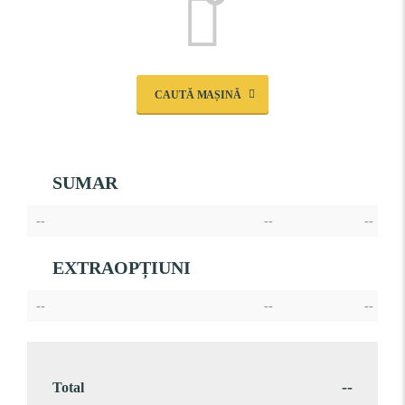
CAUTĂ MAȘINĂ
SUMAR
--
--
--
EXTRAOPȚIUNI
--
--
--
--
Total